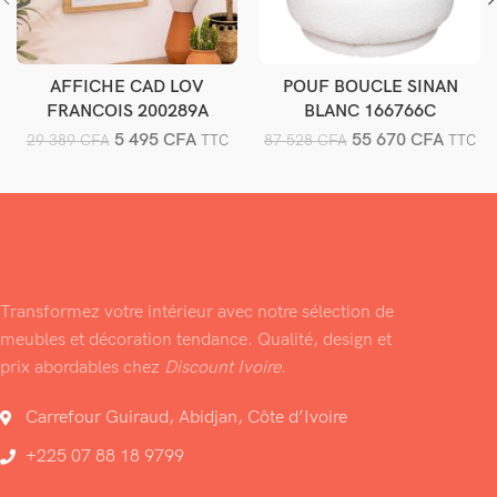
AFFICHE CAD LOV
POUF BOUCLE SINAN
Ajouter au panier
Ajouter au panier
FRANCOIS 200289A
BLANC 166766C
5 495
CFA
55 670
CFA
29 389
CFA
87 528
CFA
TTC
TTC
Transformez votre intérieur avec notre sélection de
meubles et décoration tendance. Qualité, design et
prix abordables chez
Discount Ivoire
.
Carrefour Guiraud, Abidjan, Côte d’Ivoire
+225 07 88 18 9799