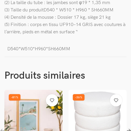
(2
)
La
taille
du
tube
:
les
jambes
sont
φ19
*
1
,
35
mm
(3
)
Taille
du
produitD540
*
W510
*
H960
*
SH660MM
(4
)
Densité
de
la
mousse
:
Dossier
17
kg
,
siège
21
kg
(5
)
Finition
:
corps
en
tissu
UF910
–
14
GRIS
avec
coutures
à
l
’
arrière
,
pieds
en
métal
en
surface
“
D540*W510*H960*SH660MM
Produits similaires
-81%
-36%