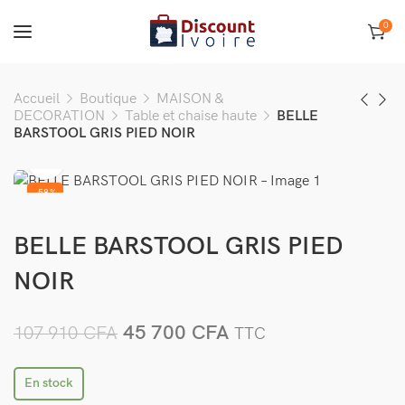
0
Accueil
Boutique
MAISON &
DECORATION
Table et chaise haute
BELLE
BARSTOOL GRIS PIED NOIR
-58%
BELLE BARSTOOL GRIS PIED
NOIR
45 700
CFA
107 910
CFA
TTC
En stock