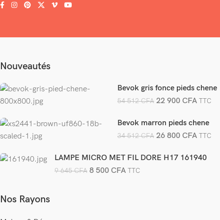
Nouveautés
Bevok gris fonce pieds chene
22 900
CFA
54 512
CFA
TTC
Bevok marron pieds chene
26 800
CFA
34 512
CFA
TTC
LAMPE MICRO MET FIL DORE H17 161940
8 500
CFA
9 645
CFA
TTC
Nos Rayons