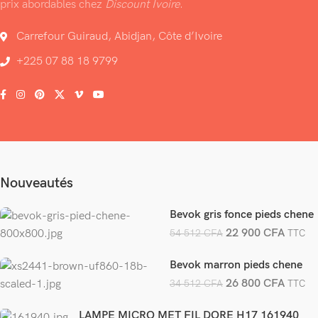
prix abordables chez
Discount Ivoire
.
Carrefour Guiraud, Abidjan, Côte d’Ivoire
+225 07 88 18 9799
Nouveautés
Bevok gris fonce pieds chene
22 900
CFA
54 512
CFA
TTC
Bevok marron pieds chene
26 800
CFA
34 512
CFA
TTC
LAMPE MICRO MET FIL DORE H17 161940