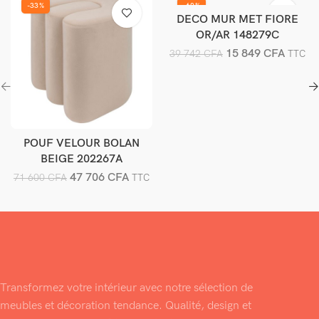
-33%
-60%
DECO MUR MET FIORE
Ajouter au panier
OR/AR 148279C
15 849
CFA
39 742
CFA
TTC
POUF VELOUR BOLAN
Ajouter au panier
BEIGE 202267A
47 706
CFA
71 600
CFA
TTC
Transformez votre intérieur avec notre sélection de
meubles et décoration tendance. Qualité, design et