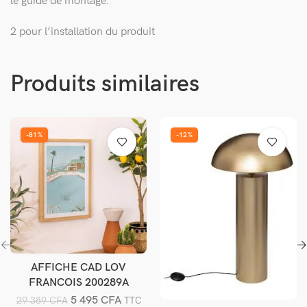
le guide de montage.
2 pour l’installation du produit
Produits similaires
-81%
-12%
AFFICHE CAD LOV
Ajouter au panier
FRANCOIS 200289A
5 495
CFA
29 389
CFA
TTC