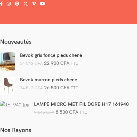
Nouveautés
Bevok gris fonce pieds chene
22 900
CFA
54 512
CFA
TTC
Bevok marron pieds chene
26 800
CFA
34 512
CFA
TTC
LAMPE MICRO MET FIL DORE H17 161940
8 500
CFA
9 645
CFA
TTC
Nos Rayons