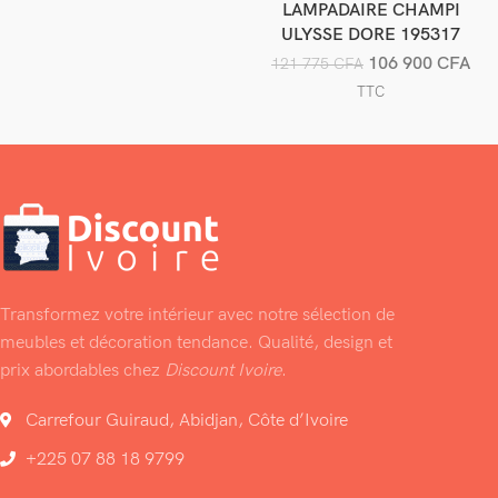
LAMPADAIRE CHAMPI
Ajouter au panier
ULYSSE DORE 195317
106 900
CFA
121 775
CFA
TTC
Transformez votre intérieur avec notre sélection de
meubles et décoration tendance. Qualité, design et
prix abordables chez
Discount Ivoire
.
Carrefour Guiraud, Abidjan, Côte d’Ivoire
+225 07 88 18 9799