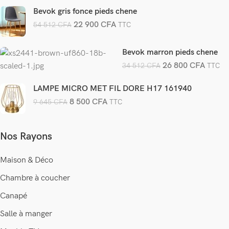
Bevok gris fonce pieds chene
22 900
CFA
54 512
CFA
TTC
Bevok marron pieds chene
26 800
CFA
34 512
CFA
TTC
LAMPE MICRO MET FIL DORE H17 161940
8 500
CFA
9 645
CFA
TTC
Nos Rayons
Maison & Déco
Chambre à coucher
Canapé
Salle à manger