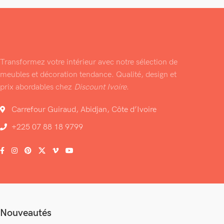
Transformez votre intérieur avec notre sélection de
meubles et décoration tendance. Qualité, design et
prix abordables chez
Discount Ivoire
.
Carrefour Guiraud, Abidjan, Côte d’Ivoire
+225 07 88 18 9799
Nouveautés