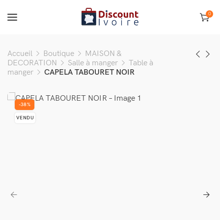
0
Accueil
Boutique
MAISON &
DECORATION
Salle à manger
Table à
manger
CAPELA TABOURET NOIR
-38%
VENDU