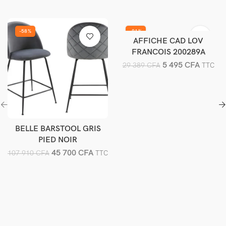
-58%
-81%
AFFICHE CAD LOV
Ajouter au panier
FRANCOIS 200289A
5 495
CFA
29 389
CFA
TTC
BELLE BARSTOOL GRIS
Ajouter au panier
PIED NOIR
45 700
CFA
107 910
CFA
TTC