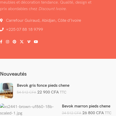
meubles et décoration tendance. Qualité, design et
prix abordables chez
Discount Ivoire
.
Carrefour Guiraud, Abidjan, Côte d’Ivoire
+225 07 88 18 9799
Nouveautés
Bevok gris fonce pieds chene
22 900
CFA
54 512
CFA
TTC
Bevok marron pieds chene
26 800
CFA
34 512
CFA
TTC