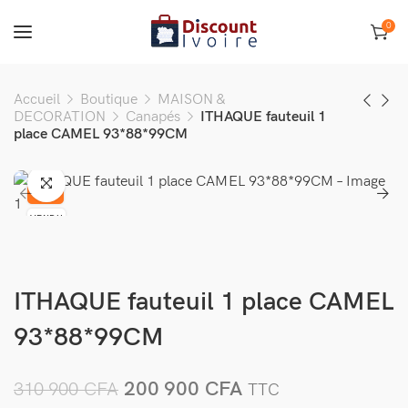
0
Accueil
Boutique
MAISON &
DECORATION
Canapés
ITHAQUE fauteuil 1
place CAMEL 93*88*99CM
-35%
VENDU
ITHAQUE fauteuil 1 place CAMEL
93*88*99CM
200 900
CFA
310 900
CFA
TTC