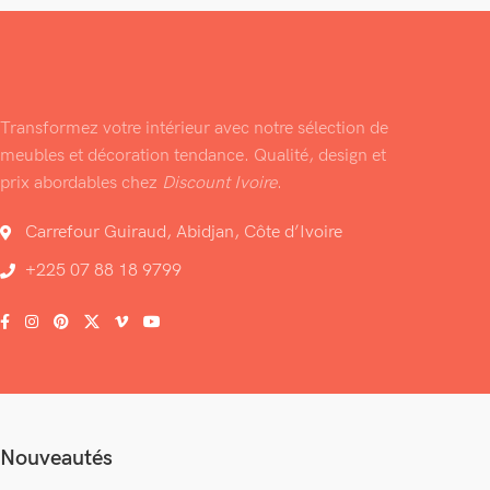
Transformez votre intérieur avec notre sélection de
meubles et décoration tendance. Qualité, design et
prix abordables chez
Discount Ivoire
.
Carrefour Guiraud, Abidjan, Côte d’Ivoire
+225 07 88 18 9799
Nouveautés