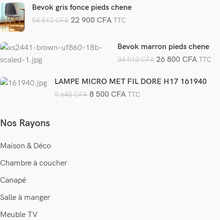
Bevok gris fonce pieds chene
22 900
CFA
54 512
CFA
TTC
Bevok marron pieds chene
26 800
CFA
34 512
CFA
TTC
LAMPE MICRO MET FIL DORE H17 161940
8 500
CFA
9 645
CFA
TTC
Nos Rayons
Maison & Déco
Chambre à coucher
Canapé
Salle à manger
Meuble TV