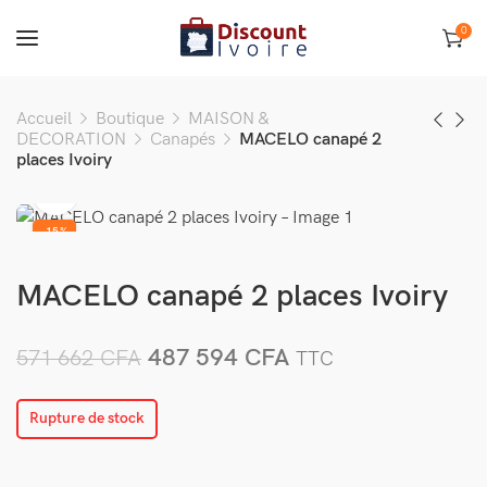
0
Accueil
Boutique
MAISON &
DECORATION
Canapés
MACELO canapé 2
places Ivoiry
-15%
VENDU
MACELO canapé 2 places Ivoiry
487 594
CFA
571 662
CFA
TTC
Rupture de stock