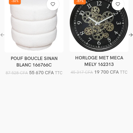
-36%
-57%
HORLOGE MET MECA
POUF BOUCLE SINAN
Ajouter au panier
Ajouter au panier
MELY 162313
BLANC 166766C
19 700
CFA
45 317
CFA
55 670
CFA
TTC
87 528
CFA
TTC