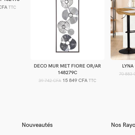
CFA
TTC
DECO MUR MET FIORE OR/AR
LYNA
Ajouter au panier
A
148279C
70 883
15 849
CFA
39 742
CFA
TTC
Nouveautés
Nos Ray