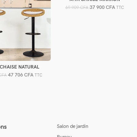
37 900
CFA
69 909
CFA
TTC
 CHAISE NATURAL
jouter au panier
47 706
CFA
CFA
TTC
ons
Salon de jardin