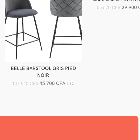
29 900
55 670
CFA
BELLE BARSTOOL GRIS PIED
Ajouter au panier
NOIR
45 700
CFA
107 910
CFA
TTC