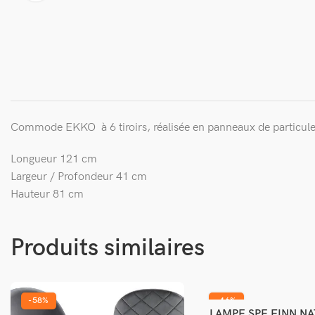
Commode EKKO à 6 tiroirs, réalisée en panneaux de particule
Longueur
121 cm
Largeur / Profondeur
41 cm
Hauteur
81 cm
Produits similaires
-58%
-46%
LAMPE SPE FINN NA
Ajouter au pani