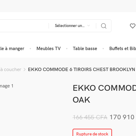
Sélectionner une catégorie
lle à manger
Meubles TV
Table basse
Buffets et Bi
à coucher
EKKO COMMODE 6 TIROIRS CHEST BROOKLYN
EKKO COMMODE
OAK
170 91
166 455
CFA
Rupture de stock