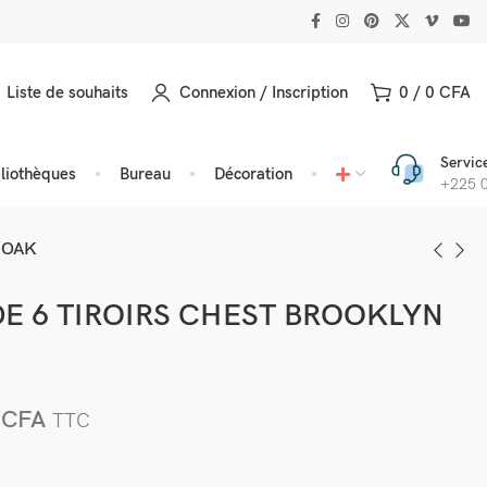
Liste de souhaits
Connexion / Inscription
0
/
0
CFA
Service
bliothèques
Bureau
Décoration
+225 0
 OAK
 6 TIROIRS CHEST BROOKLYN
0
CFA
TTC