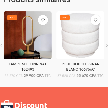
-46%
-36%
LAMPE SPE FINN NAT
POUF BOUCLE SINAN
Ajouter au panier
Ajouter au panier
182493
BLANC 166766C
29 900
CFA
55 670
CFA
55 670
CFA
87 528
CFA
TTC
TTC