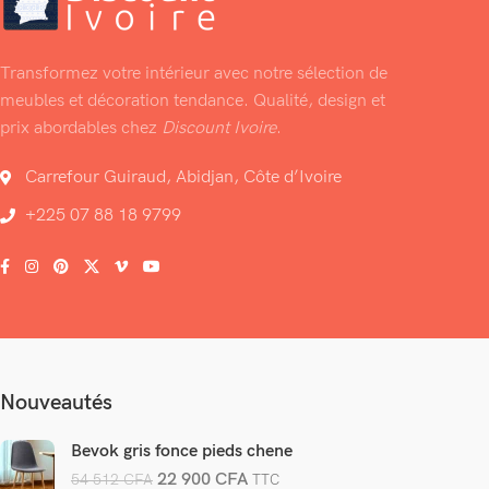
Transformez votre intérieur avec notre sélection de
meubles et décoration tendance. Qualité, design et
prix abordables chez
Discount Ivoire
.
Carrefour Guiraud, Abidjan, Côte d’Ivoire
+225 07 88 18 9799
Nouveautés
Bevok gris fonce pieds chene
22 900
CFA
54 512
CFA
TTC