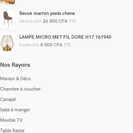
Bevok marron pieds chene
26 800
CFA
34 512
CFA
TTC
LAMPE MICRO MET FIL DORE H17 161940
8 500
CFA
9 645
CFA
TTC
Nos Rayons
Maison & Déco
Chambre à coucher
Canapé
Salle à manger
Meuble TV
Table Basse