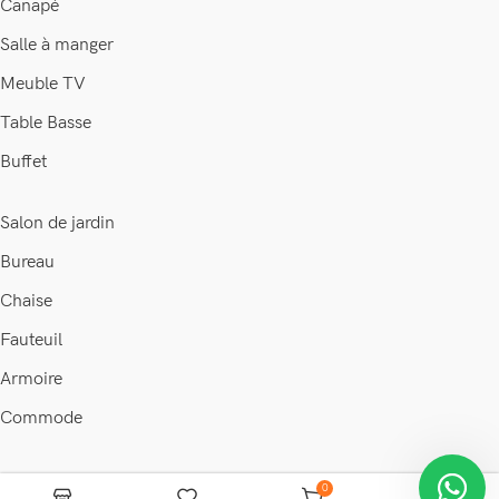
Canapé
Salle à manger
Meuble TV
Table Basse
Buffet
Salon de jardin
Bureau
Chaise
Fauteuil
Armoire
Commode
© 2026 • Maison & déco •
Discount Ivoire
.
0
Ajouter au panier