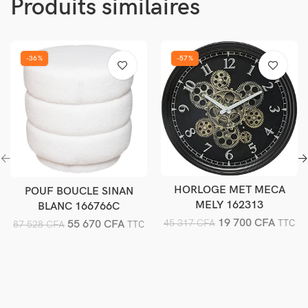
Produits similaires
-36%
-57%
HORLOGE MET MECA
POUF BOUCLE SINAN
Ajouter au panier
Ajouter au panier
MELY 162313
BLANC 166766C
19 700
CFA
45 317
CFA
55 670
CFA
TTC
87 528
CFA
TTC