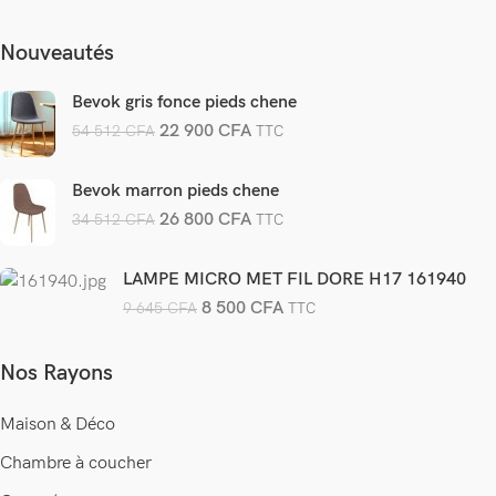
Nouveautés
Bevok gris fonce pieds chene
22 900
CFA
54 512
CFA
TTC
Bevok marron pieds chene
26 800
CFA
34 512
CFA
TTC
LAMPE MICRO MET FIL DORE H17 161940
8 500
CFA
9 645
CFA
TTC
Nos Rayons
Maison & Déco
Chambre à coucher