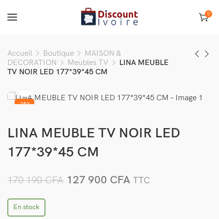
0
Accueil
Boutique
MAISON &
DECORATION
Meubles TV
LINA MEUBLE
TV NOIR LED 177*39*45 CM
-25%
LINA MEUBLE TV NOIR LED
177*39*45 CM
127 900
CFA
170 190
CFA
TTC
En stock