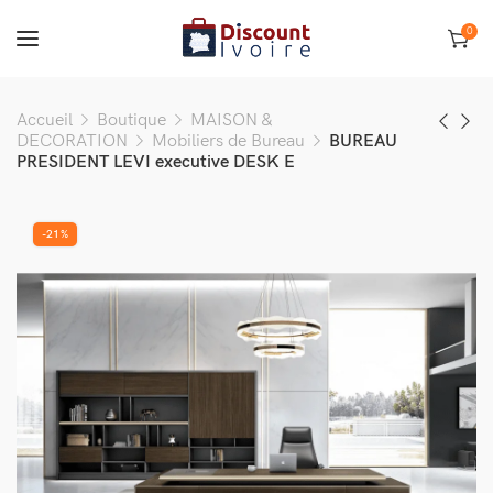
0
Accueil
Boutique
MAISON &
DECORATION
Mobiliers de Bureau
BUREAU
PRESIDENT LEVI executive DESK E
-21%