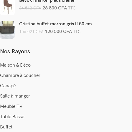
Bevok marron pieds chene
26 800
CFA
34 512
CFA
TTC
Cristina buffet marron gris l150 cm
120 500
CFA
156 021
CFA
TTC
Nos Rayons
Maison & Déco
Chambre à coucher
Canapé
Salle à manger
Meuble TV
Table Basse
Buffet