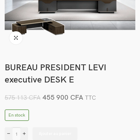
BUREAU PRESIDENT LEVI
executive DESK E
455 900
CFA
575 113
CFA
TTC
En stock
Ajouter au panier