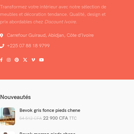
Transformez votre intérieur avec notre sélection de
meubles et décoration tendance. Qualité, design et
prix abordables chez
Discount Ivoire
.
Carrefour Guiraud, Abidjan, Côte d’Ivoire
+225 07 88 18 9799
Nouveautés
Bevok gris fonce pieds chene
22 900
CFA
54 512
CFA
TTC