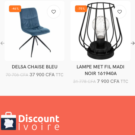
-46%
-75%
DELSA CHAISE BLEU
LAMPE MET FIL MADI
Ajouter au panier
Ajouter au panier
NOIR 161940A
37 900
CFA
70 706
CFA
TTC
7 900
CFA
31 778
CFA
TTC