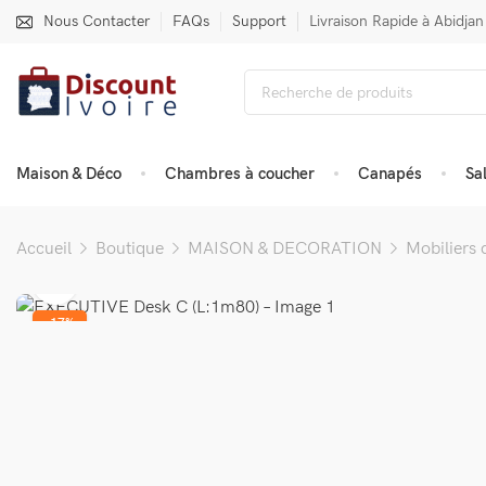
Nous Contacter
FAQs
Support
Livraison Rapide à Abidjan
Maison & Déco
Chambres à coucher
Canapés
Sa
Accueil
Boutique
MAISON & DECORATION
Mobiliers 
-17%
VENDU