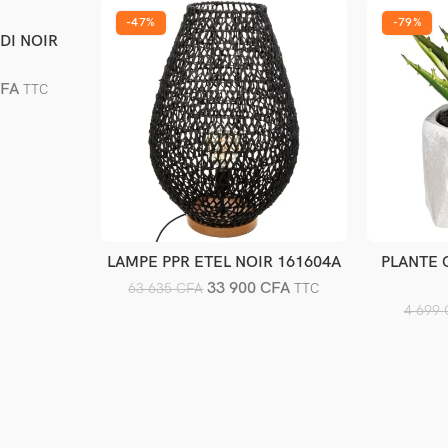
-47%
-79%
DI NOIR
er
FA
TTC
LAMPE PPR ETEL NOIR 161604A
PLANTE 
Ajouter au panier
A
33 900
CFA
63 635
CFA
TTC
4 699