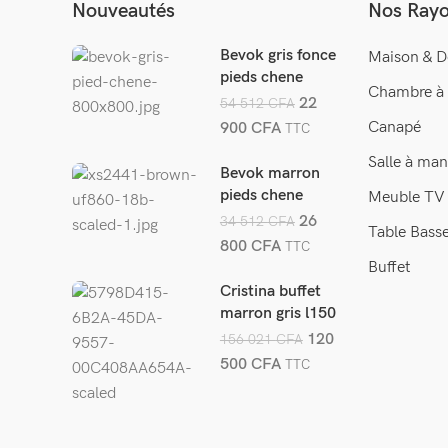
Nouveautés
Nos Ray
Bevok gris fonce
Maison & D
pieds chene
Chambre à
22
54 512
CFA
Canapé
900
CFA
TTC
Salle à man
Bevok marron
pieds chene
Meuble TV
26
34 512
CFA
Table Bass
800
CFA
TTC
Buffet
Cristina buffet
marron gris l150
cm
120
156 021
CFA
500
CFA
TTC