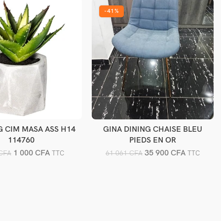
-41%
G CIM MASA ASS H14
GINA DINING CHAISE BLEU
jouter au panier
Ajouter au panier
114760
PIEDS EN OR
1 000
CFA
35 900
CFA
CFA
61 061
CFA
TTC
TTC