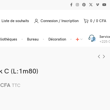
Liste de souhaits
Connexion / Inscription
0
/
0
CFA
Service
bliothèques
Bureau
Décoration
+225 0
 C (L:1m80)
0
CFA
TTC