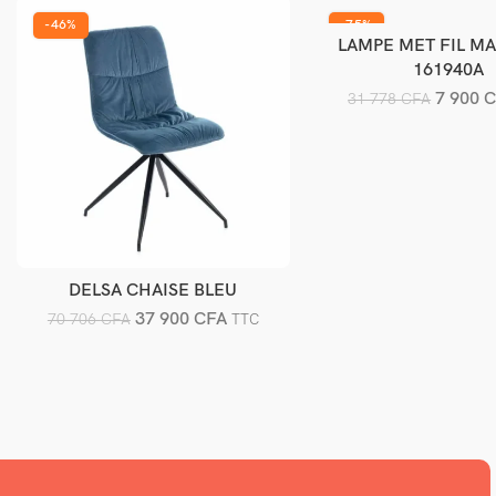
-46%
-75%
LAMPE MET FIL MA
Ajouter au pani
161940A
7 900
C
31 778
CFA
DELSA CHAISE BLEU
Ajouter au panier
37 900
CFA
70 706
CFA
TTC