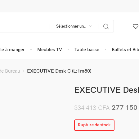
Sélectionner une catégorie
lle à manger
Meubles TV
Table basse
Buffets et Bi
de Bureau
EXECUTIVE Desk C (L:1m80)
EXECUTIVE Desk
277 15
334 413
CFA
Rupture de stock