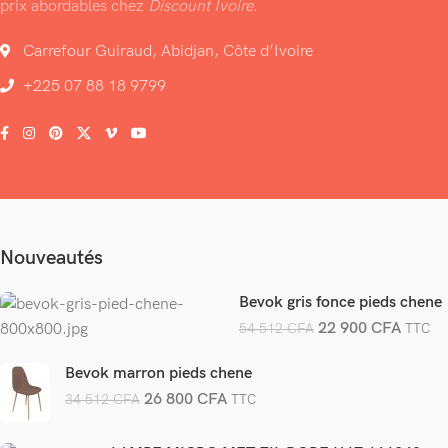
prix abordables chez
Discount Ivoire
.
Carrefour Guiraud, Abidjan, Côte d’Ivoire
+225 07 88 18 9799
Nouveautés
Bevok gris fonce pieds chene
22 900
CFA
54 512
CFA
TTC
Bevok marron pieds chene
26 800
CFA
34 512
CFA
TTC