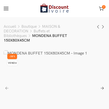
0
Accueil
Boutique
MAISON &
DECORATION
Buffets et
Bibliothèques
MONDENA BUFFET
150X80X45CM
-38%
VENDU