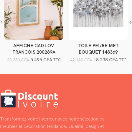
AFFICHE CAD LOV
TOILE PEI/RE MET
Ajouter au panier
Ajouter au panier
FRANCOIS 200289A
BOUQUET 148369
5 495
CFA
18 238
CFA
29 389
CFA
42 132
CFA
TTC
TTC
Transformez votre intérieur avec notre sélection de
meubles et décoration tendance. Qualité, design et