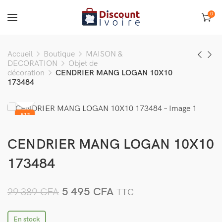
0
Accueil
Boutique
MAISON &
DECORATION
Objet de
décoration
CENDRIER MANG LOGAN 10X10
173484
-81%
CENDRIER MANG LOGAN 10X10
173484
5 495
CFA
29 389
CFA
TTC
En stock