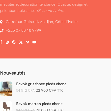
meubles et décoration tendance. Qualité, design et
prix abordables chez
Discount Ivoire
.
Carrefour Guiraud, Abidjan, Côte d’Ivoire
+225 07 88 18 9799
Nouveautés
Bevok gris fonce pieds chene
22 900
CFA
54 512
CFA
TTC
Bevok marron pieds chene
26 800
CFA
34 512
CFA
TTC