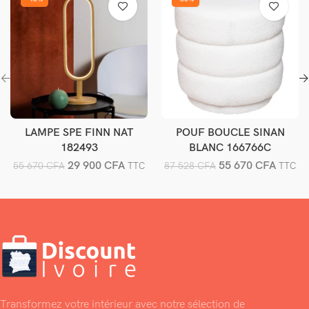
LAMPE SPE FINN NAT
POUF BOUCLE SINAN
Ajouter au panier
Ajouter au panier
182493
BLANC 166766C
29 900
CFA
55 670
CFA
55 670
CFA
87 528
CFA
TTC
TTC
Transformez votre intérieur avec notre sélection de