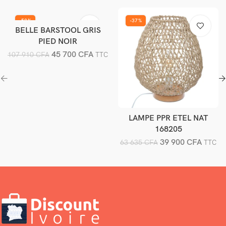
-58%
-37%
BELLE BARSTOOL GRIS
Ajouter au panier
PIED NOIR
45 700
CFA
107 910
CFA
TTC
LAMPE PPR ETEL NAT
Ajouter au panier
168205
39 900
CFA
63 635
CFA
TTC