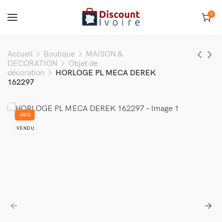
0
Accueil
Boutique
MAISON &
DECORATION
Objet de
décoration
HORLOGE PL MECA DEREK
162297
-50%
VENDU