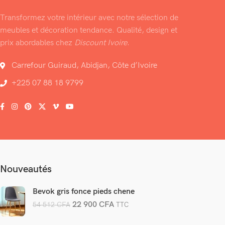
Transformez votre intérieur avec notre sélection de
meubles et décoration tendance. Qualité, design et
prix abordables chez
Discount Ivoire
.
Carrefour Guiraud, Abidjan, Côte d’Ivoire
+225 07 88 18 9799
Nouveautés
Bevok gris fonce pieds chene
22 900
CFA
54 512
CFA
TTC