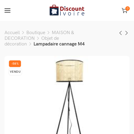
0
Accueil
Boutique
MAISON &
DECORATION
Objet de
décoration
Lampadaire cannage M4
-58%
VENDU