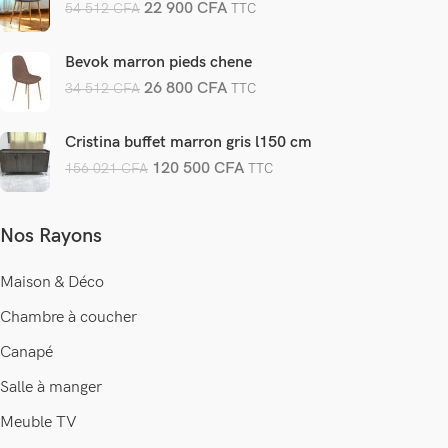
22 900
CFA
54 512
CFA
TTC
Bevok marron pieds chene
26 800
CFA
34 512
CFA
TTC
Cristina buffet marron gris l150 cm
120 500
CFA
156 021
CFA
TTC
Nos Rayons
Maison & Déco
Chambre à coucher
Canapé
Salle à manger
Meuble TV