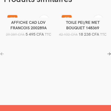
-81%
-57%
AFFICHE CAD LOV
TOILE PEI/RE MET
Ajouter au panier
Ajouter au panier
FRANCOIS 200289A
BOUQUET 148369
5 495
CFA
18 238
CFA
29 389
CFA
42 132
CFA
TTC
TTC