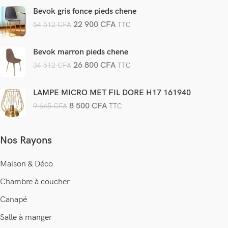
Bevok gris fonce pieds chene
22 900
CFA
54 512
CFA
TTC
Bevok marron pieds chene
26 800
CFA
34 512
CFA
TTC
LAMPE MICRO MET FIL DORE H17 161940
8 500
CFA
9 645
CFA
TTC
Nos Rayons
Maison & Déco
Chambre à coucher
Canapé
Salle à manger