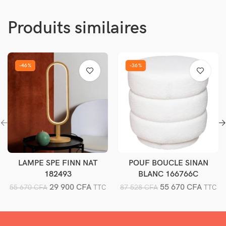
Produits similaires
-46%
-36%
LAMPE SPE FINN NAT
POUF BOUCLE SINAN
Ajouter au panier
Ajouter au panier
182493
BLANC 166766C
29 900
CFA
55 670
CFA
55 670
CFA
87 528
CFA
TTC
TTC