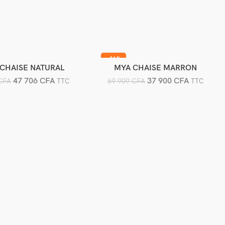
-46%
 CHAISE NATURAL
MYA CHAISE MARRON
jouter au panier
Ajouter au panier
47 706
CFA
37 900
CFA
CFA
69 909
CFA
TTC
TTC