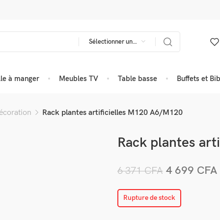
Sélectionner une catégorie
lle à manger
Meubles TV
Table basse
Buffets et Bi
écoration
Rack plantes artificielles M120 A6/M120
Rack plantes art
4 699
CFA
6 371
CFA
Rupture de stock