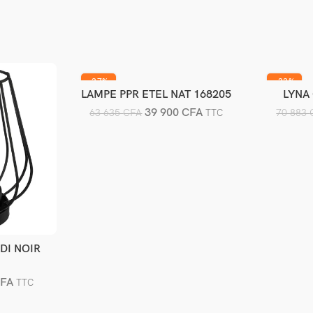
-37%
-33%
LAMPE PPR ETEL NAT 168205
LYNA
Ajouter au panier
A
39 900
CFA
63 635
CFA
70 883
TTC
DI NOIR
er
FA
TTC