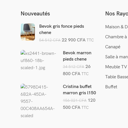
Nouveautés
Nos Ray
Bevok gris fonce pieds
Maison & D
chene
Chambre à
22 900
CFA
54 512
CFA
TTC
Canapé
Bevok marron
Salle à man
pieds chene
26
34 512
CFA
Meuble TV
800
CFA
TTC
Table Bass
Cristina buffet
Buffet
marron gris l150
cm
120
156 021
CFA
500
CFA
TTC