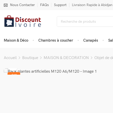
Nous Contacter
FAQs
Support
Livraison Rapide à Abidjan
Maison & Déco
Chambres à coucher
Canapés
Sa
Accueil
Boutique
MAISON & DECORATION
Objet de d
-26%
VENDU