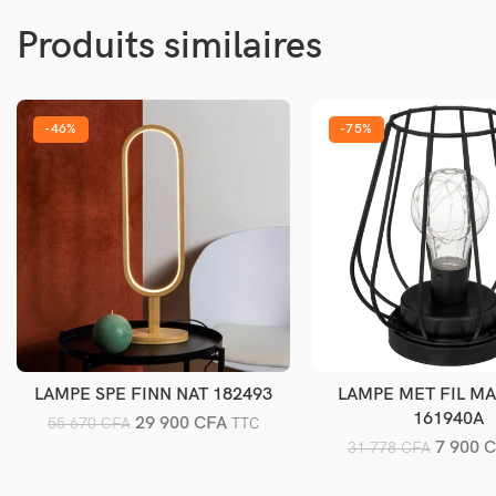
Produits similaires
-46%
-75%
LAMPE SPE FINN NAT 182493
LAMPE MET FIL MA
Ajouter au panier
Ajouter au pani
161940A
29 900
CFA
55 670
CFA
TTC
7 900
C
31 778
CFA