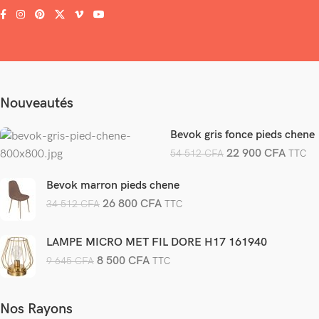
Nouveautés
Bevok gris fonce pieds chene
22 900
CFA
54 512
CFA
TTC
Bevok marron pieds chene
26 800
CFA
34 512
CFA
TTC
LAMPE MICRO MET FIL DORE H17 161940
8 500
CFA
9 645
CFA
TTC
Nos Rayons