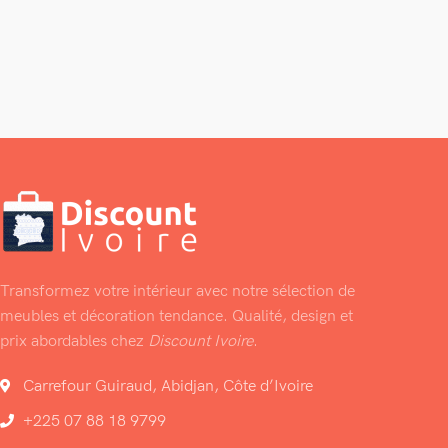
Transformez votre intérieur avec notre sélection de
meubles et décoration tendance. Qualité, design et
prix abordables chez
Discount Ivoire
.
Carrefour Guiraud, Abidjan, Côte d’Ivoire
+225 07 88 18 9799