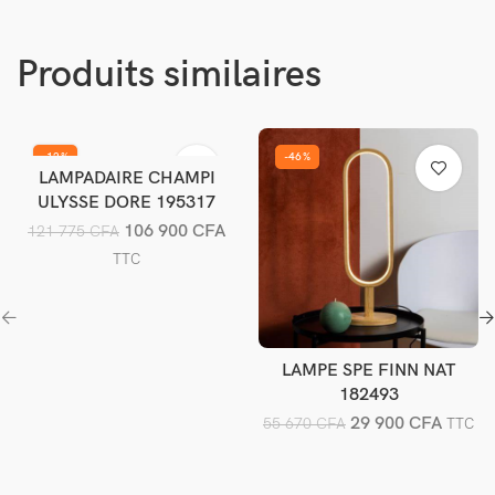
Produits similaires
-12%
-46%
LAMPADAIRE CHAMPI
Ajouter au panier
ULYSSE DORE 195317
106 900
CFA
121 775
CFA
TTC
LAMPE SPE FINN NAT
Ajouter au panier
182493
29 900
CFA
55 670
CFA
TTC