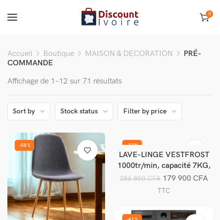
0
Accueil
Boutique
MAISON & DECORATION
PRÉ-
COMMANDE
Affichage de 1–12 sur 71 résultats
Sort by
Stock status
Filter by price
-58%
-37%
LAVE-LINGE VESTFROST
Ajouter au panier
1000tr/min, capacité 7KG,
A+++
179 900
CFA
286 850
CFA
TTC
-41%