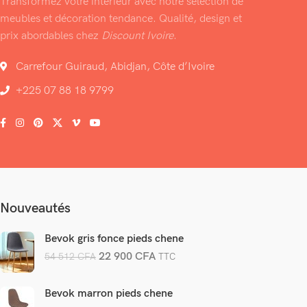
Transformez votre intérieur avec notre sélection de
meubles et décoration tendance. Qualité, design et
prix abordables chez
Discount Ivoire
.
Carrefour Guiraud, Abidjan, Côte d’Ivoire
+225 07 88 18 9799
Nouveautés
Bevok gris fonce pieds chene
22 900
CFA
54 512
CFA
TTC
Bevok marron pieds chene