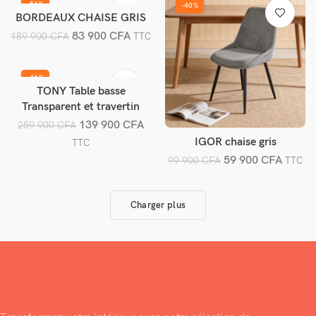
-56%
-40%
BORDEAUX CHAISE GRIS
Ajouter au panier
83 900
CFA
189 900
CFA
TTC
-46%
TONY Table basse
Ajouter au panier
Transparent et travertin
139 900
CFA
259 900
CFA
IGOR chaise gris
Ajouter au panier
TTC
59 900
CFA
99 900
CFA
TTC
Charger plus