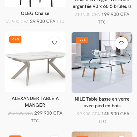
Ajouter au panier
argentée 90 x 60 5 brûleurs
+ four
OLEG Chaise
Ajouter au panier
199 900
CFA
210 900
CFA
29 900
CFA
59 900
CFA
TTC
TTC
-24%
-27%
ALEXANDER TABLE A
NILE Table basse en verre
Ajouter au panier
Ajouter au panier
MANGER
avec pied en bois
299 900
CFA
395 900
CFA
145 900
CFA
199 900
CFA
TTC
TTC