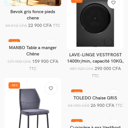
Bevok gris fonce pieds
Ajouter au panier
chene
22 900
CFA
54 512
CFA
TTC
-11%
MANBO Table a manger
Ajouter au panier
Chêne
LAVE-LINGE VESTFROST
Ajouter au panier
1400tr/min, capacité 10KG,
159 900
CFA
179 900
CFA
A+++, Gris.
290 000
CFA
489 920
CFA
TTC
TTC
-50%
-51%
TOLEDO Chaise GRIS
Ajouter au panier
26 900
CFA
54 900
CFA
TTC
-5%
Cuisinière à gaz Vestfrost