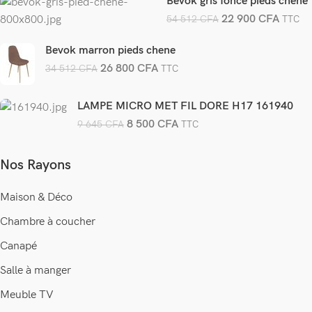
Bevok gris fonce pieds chene
22 900
CFA
54 512
CFA
TTC
Bevok marron pieds chene
26 800
CFA
34 512
CFA
TTC
LAMPE MICRO MET FIL DORE H17 161940
8 500
CFA
9 645
CFA
TTC
Nos Rayons
Maison & Déco
Chambre à coucher
Canapé
Salle à manger
Meuble TV