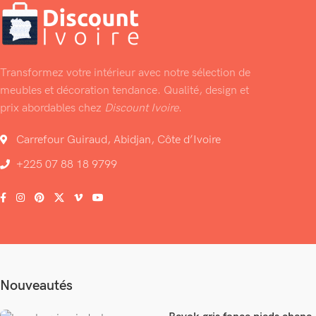
Transformez votre intérieur avec notre sélection de
meubles et décoration tendance. Qualité, design et
prix abordables chez
Discount Ivoire
.
Carrefour Guiraud, Abidjan, Côte d’Ivoire
+225 07 88 18 9799
Nouveautés