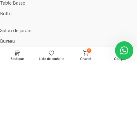
Table Basse
Buffet
Salon de jardin
Bureau
0
Chaise
Boutique
Liste de souhaits
Chariot
Compte
Fauteuil
Armoire
Commode
© 2026 • Maison & déco •
Discount Ivoire
.