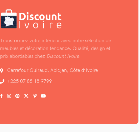
Transformez votre intérieur avec notre sélection de
meubles et décoration tendance. Qualité, design et
prix abordables chez
Discount Ivoire
.
Carrefour Guiraud, Abidjan, Côte d’Ivoire
+225 07 88 18 9799
© 2026 • Maison & déco •
Discount Ivoire
.