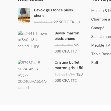
Bevok gris fonce pieds
Maison & D
chene
Chambre à
22 900
CFA
54 512
CFA
TTC
Canapé
Bevok marron
Salle à man
pieds chene
26
34 512
CFA
Meuble TV
800
CFA
TTC
Table Bass
Cristina buffet
Buffet
marron gris l150
cm
120
156 021
CFA
500
CFA
TTC