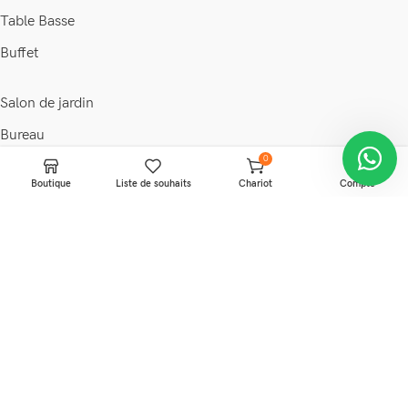
Table Basse
Buffet
Salon de jardin
Bureau
0
Chaise
Boutique
Liste de souhaits
Chariot
Compte
Fauteuil
Armoire
Commode
© 2026 • Maison & déco •
Discount Ivoire
.