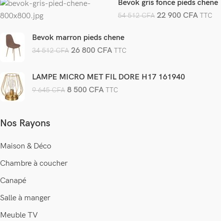
Bevok gris fonce pieds chene
22 900
CFA
54 512
CFA
TTC
Bevok marron pieds chene
26 800
CFA
34 512
CFA
TTC
LAMPE MICRO MET FIL DORE H17 161940
8 500
CFA
9 645
CFA
TTC
Nos Rayons
Maison & Déco
Chambre à coucher
Canapé
Salle à manger
Meuble TV