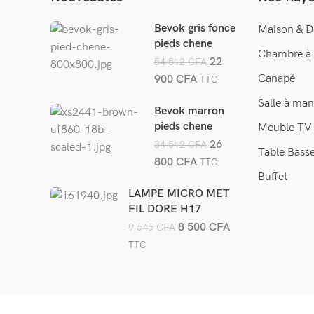
Bevok gris fonce
Maison & D
pieds chene
Chambre à
22
54 512
CFA
Canapé
900
CFA
TTC
Salle à man
Bevok marron
pieds chene
Meuble TV
26
34 512
CFA
Table Bass
800
CFA
TTC
Buffet
LAMPE MICRO MET
FIL DORE H17
161940
8 500
CFA
9 645
CFA
TTC