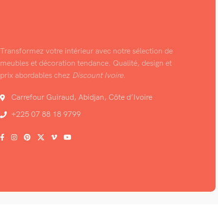
Transformez votre intérieur avec notre sélection de
meubles et décoration tendance. Qualité, design et
prix abordables chez
Discount Ivoire
.
Carrefour Guiraud, Abidjan, Côte d’Ivoire
+225 07 88 18 9799
© 2026 • Maison & déco •
Discount Ivoire
.