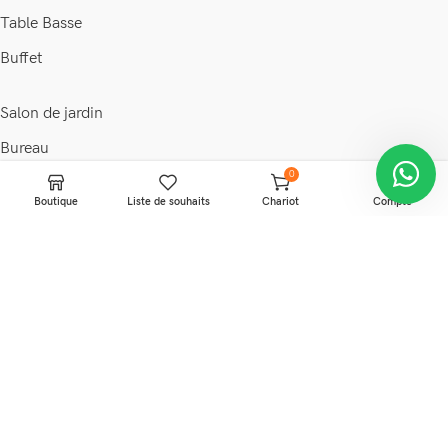
Table Basse
Buffet
Salon de jardin
Bureau
0
Chaise
Boutique
Liste de souhaits
Chariot
Compte
Fauteuil
Armoire
Commode
© 2026 • Maison & déco •
Discount Ivoire
.