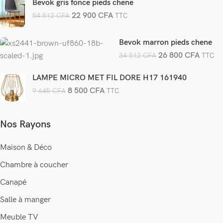
Bevok gris fonce pieds chene
22 900
CFA
54 512
CFA
TTC
Bevok marron pieds chene
26 800
CFA
34 512
CFA
TTC
LAMPE MICRO MET FIL DORE H17 161940
8 500
CFA
9 645
CFA
TTC
Nos Rayons
Maison & Déco
Chambre à coucher
Canapé
Salle à manger
Meuble TV