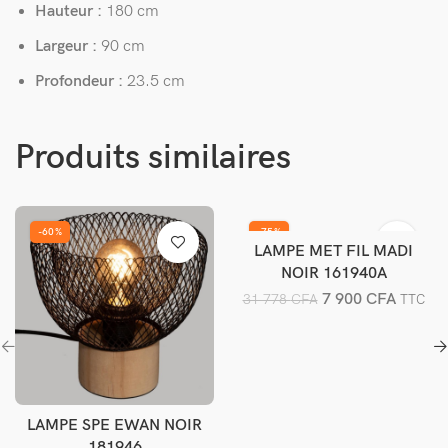
Hauteur :
180 cm
Largeur :
90 cm
Profondeur :
23.5 cm
Produits similaires
-60%
-75%
LAMPE MET FIL MADI
Ajouter au panier
NOIR 161940A
7 900
CFA
31 778
CFA
TTC
LAMPE SPE EWAN NOIR
Ajouter au panier
181946