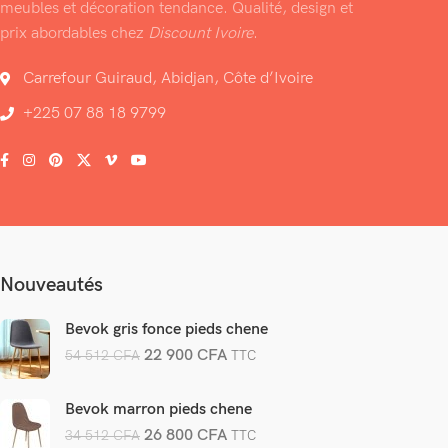
meubles et décoration tendance. Qualité, design et
prix abordables chez
Discount Ivoire
.
Carrefour Guiraud, Abidjan, Côte d’Ivoire
+225 07 88 18 9799
Nouveautés
Bevok gris fonce pieds chene
22 900
CFA
54 512
CFA
TTC
Bevok marron pieds chene
26 800
CFA
34 512
CFA
TTC