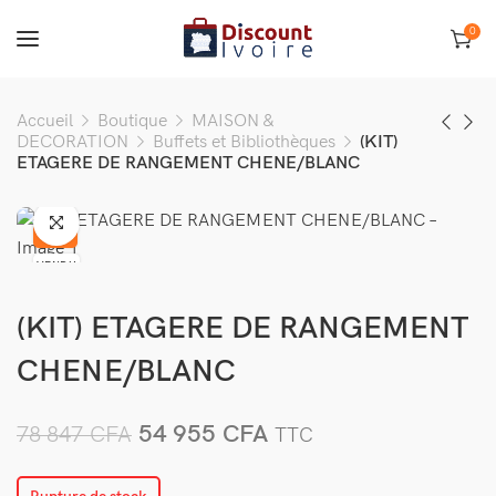
0
Accueil
Boutique
MAISON &
DECORATION
Buffets et Bibliothèques
(KIT)
ETAGERE DE RANGEMENT CHENE/BLANC
-30%
VENDU
(KIT) ETAGERE DE RANGEMENT
CHENE/BLANC
54 955
CFA
78 847
CFA
TTC