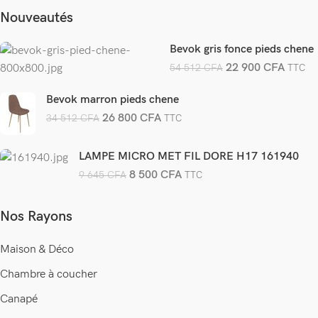
Nouveautés
Bevok gris fonce pieds chene
22 900
CFA
54 512
CFA
TTC
Bevok marron pieds chene
26 800
CFA
34 512
CFA
TTC
LAMPE MICRO MET FIL DORE H17 161940
8 500
CFA
9 645
CFA
TTC
Nos Rayons
Maison & Déco
Chambre à coucher
Canapé