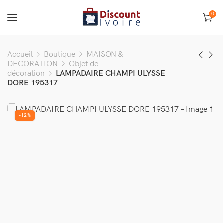
0
Accueil
Boutique
MAISON &
DECORATION
Objet de
décoration
LAMPADAIRE CHAMPI ULYSSE
DORE 195317
-12%