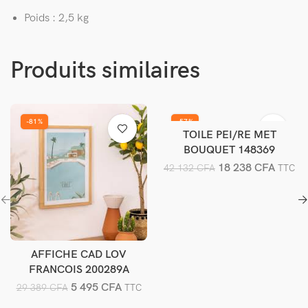
Poids : 2,5 kg
Produits similaires
-81%
-57%
TOILE PEI/RE MET
Ajouter au panier
BOUQUET 148369
18 238
CFA
42 132
CFA
TTC
AFFICHE CAD LOV
Ajouter au panier
FRANCOIS 200289A
5 495
CFA
29 389
CFA
TTC