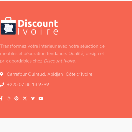
Transformez votre intérieur avec notre sélection de
meubles et décoration tendance. Qualité, design et
prix abordables chez
Discount Ivoire
.
Carrefour Guiraud, Abidjan, Côte d’Ivoire
+225 07 88 18 9799