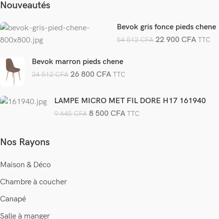
Nouveautés
Bevok gris fonce pieds chene
22 900
CFA
54 512
CFA
TTC
Bevok marron pieds chene
26 800
CFA
34 512
CFA
TTC
LAMPE MICRO MET FIL DORE H17 161940
8 500
CFA
9 645
CFA
TTC
Nos Rayons
Maison & Déco
Chambre à coucher
Canapé
Salle à manger