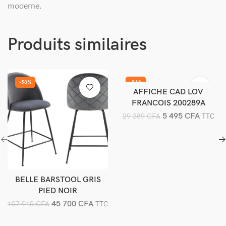
moderne.
Produits similaires
-58%
-81%
AFFICHE CAD LOV
Ajouter au panier
FRANCOIS 200289A
5 495
CFA
29 389
CFA
TTC
BELLE BARSTOOL GRIS
Ajouter au panier
PIED NOIR
45 700
CFA
107 910
CFA
TTC