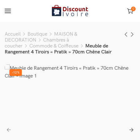
0
Accueil
Boutique
MAISON &
DECORATION
Chambres à
coucher
Commode & Coiffeuse
Meuble de
Rangement 4 Tiroirs « Pratik » 70cm Chêne Clair
-12%