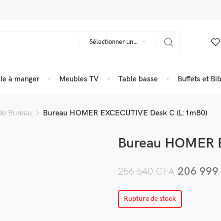
Sélectionner une catégorie
lle à manger
Meubles TV
Table basse
Buffets et Bi
de Bureau
Bureau HOMER EXCECUTIVE Desk C (L:1m80)
Bureau HOMER 
206 99
256 540
CFA
Rupture de stock