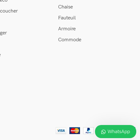
éco
Chaise
 coucher
Fauteuil
Armoire
ger
Commode
e
WhatsApp