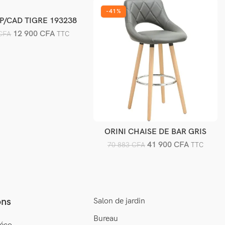
-41%
MP/CAD TIGRE 193238
jouter au panier
12 900
CFA
CFA
TTC
ORINI CHAISE DE BAR GRIS
Ajouter au panier
41 900
CFA
70 883
CFA
TTC
ons
Salon de jardin
Bureau