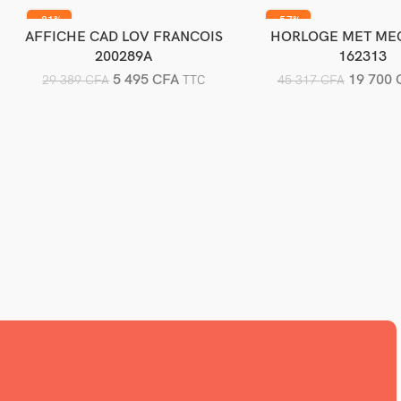
-81%
-57%
AFFICHE CAD LOV FRANCOIS
HORLOGE MET ME
Ajouter au panier
Ajouter au pani
200289A
162313
5 495
CFA
19 700
29 389
CFA
45 317
CFA
TTC