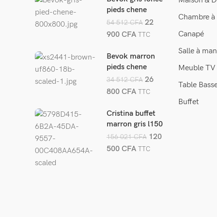
Maison & D
pieds chene
Chambre à
22
54 512
CFA
Canapé
900
CFA
TTC
Salle à man
Bevok marron
pieds chene
Meuble TV
26
34 512
CFA
Table Bass
800
CFA
TTC
Buffet
Cristina buffet
marron gris l150
cm
120
156 021
CFA
500
CFA
TTC