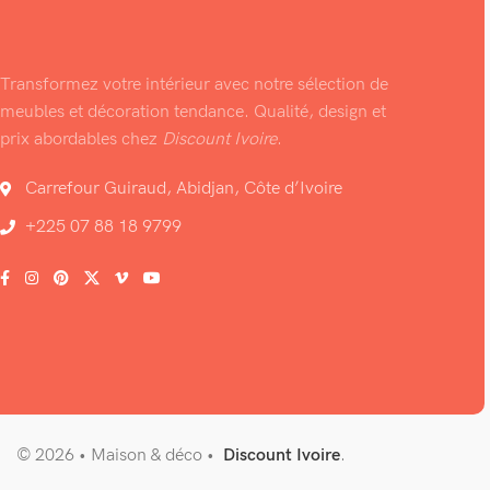
Transformez votre intérieur avec notre sélection de
meubles et décoration tendance. Qualité, design et
prix abordables chez
Discount Ivoire
.
Carrefour Guiraud, Abidjan, Côte d’Ivoire
+225 07 88 18 9799
© 2026 • Maison & déco •
Discount Ivoire
.