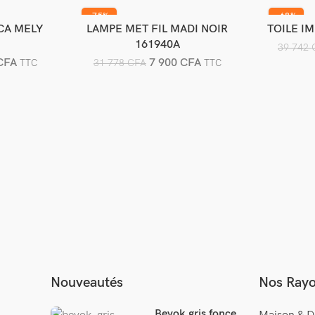
-75%
-68%
CA MELY
LAMPE MET FIL MADI NOIR
TOILE I
er
Ajouter au panier
A
161940A
39 742
CFA
7 900
CFA
31 778
CFA
TTC
TTC
Nouveautés
Nos Ray
Bevok gris fonce