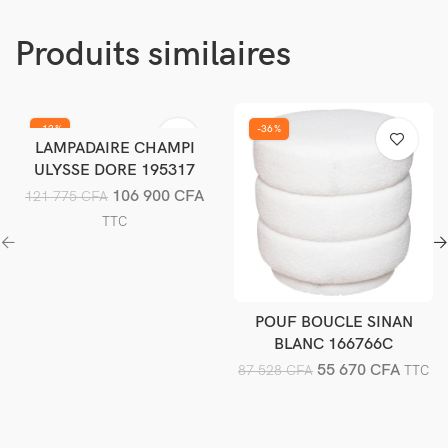
Produits similaires
-12%
-36%
LAMPADAIRE CHAMPI
Ajouter au panier
ULYSSE DORE 195317
106 900
CFA
121 775
CFA
TTC
POUF BOUCLE SINAN
Ajouter au panier
BLANC 166766C
55 670
CFA
87 528
CFA
TTC