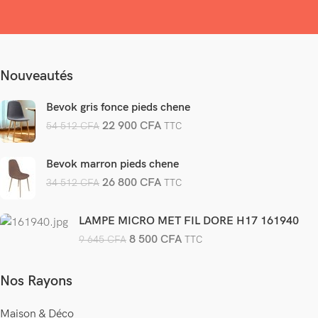
Nouveautés
Bevok gris fonce pieds chene
22 900
CFA
54 512
CFA
TTC
Bevok marron pieds chene
26 800
CFA
34 512
CFA
TTC
LAMPE MICRO MET FIL DORE H17 161940
8 500
CFA
9 645
CFA
TTC
Nos Rayons
Maison & Déco