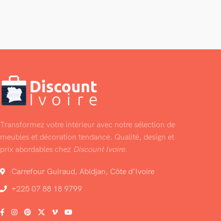
Transformez votre intérieur avec notre sélection de
meubles et décoration tendance. Qualité, design et
prix abordables chez
Discount Ivoire
.
Carrefour Guiraud, Abidjan, Côte d’Ivoire
+225 07 88 18 9799