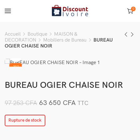
0
Accueil
Boutique
MAISON &
DECORATION
Mobiliers de Bureau
BUREAU
OGIER CHAISE NOIR
-35%
VENDU
BUREAU OGIER CHAISE NOIR
63 650
CFA
97 253
CFA
TTC
Rupture de stock