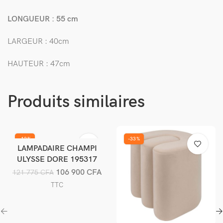
LONGUEUR : 55 cm
LARGEUR : 40cm
HAUTEUR : 47cm
Produits similaires
-12%
-33%
LAMPADAIRE CHAMPI
Ajouter au panier
ULYSSE DORE 195317
106 900
CFA
121 775
CFA
TTC