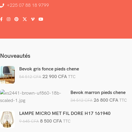
+225 07 88 18 9799
Nouveautés
Bevok gris fonce pieds chene
22 900
CFA
54 512
CFA
TTC
Bevok marron pieds chene
26 800
CFA
34 512
CFA
TTC
LAMPE MICRO MET FIL DORE H17 161940
8 500
CFA
9 645
CFA
TTC