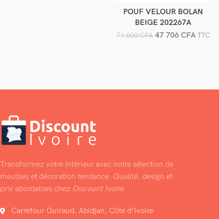
POUF VELOUR BOLAN
Ajouter au panier
BEIGE 202267A
47 706
CFA
71 600
CFA
TTC
Transformez votre intérieur avec notre sélection de
meubles et décoration tendance. Qualité, design et
prix abordables chez
Discount Ivoire
.
Carrefour Guiraud, Abidjan, Côte d’Ivoire