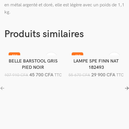
en métal argenté et doré, elle est légère avec un poids de 1,1
kg.
Produits similaires
-58%
-46%
BELLE BARSTOOL GRIS
LAMPE SPE FINN NAT
Ajouter au panier
Ajouter au panier
PIED NOIR
182493
45 700
CFA
29 900
CFA
107 910
CFA
55 670
CFA
TTC
TTC