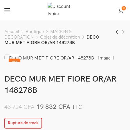
0
Accueil
Boutique
MAISON &
DECORATION
Objet de décoration
DECO
MUR MET FIORE OR/AR 148278B
-55%
VENDU
DECO MUR MET FIORE OR/AR
148278B
19 832
CFA
43 724
CFA
TTC
Rupture de stock