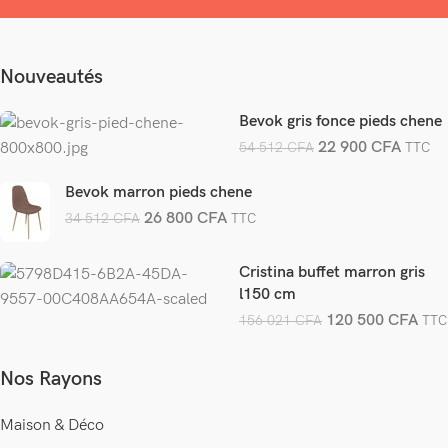
Nouveautés
Bevok gris fonce pieds chene
22 900
CFA
54 512
CFA
TTC
Bevok marron pieds chene
26 800
CFA
34 512
CFA
TTC
Cristina buffet marron gris
l150 cm
120 500
CFA
156 021
CFA
TTC
Nos Rayons
Maison & Déco