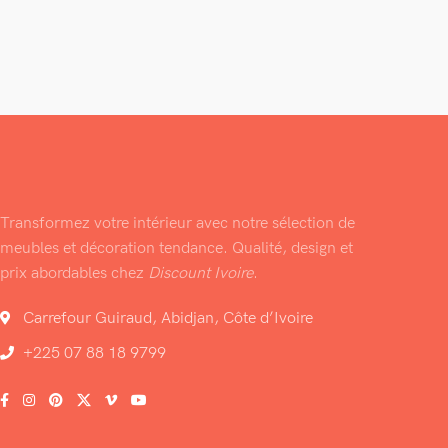
Transformez votre intérieur avec notre sélection de
meubles et décoration tendance. Qualité, design et
prix abordables chez
Discount Ivoire
.
Carrefour Guiraud, Abidjan, Côte d’Ivoire
+225 07 88 18 9799