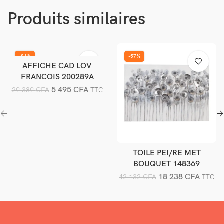
Produits similaires
-81%
-57%
AFFICHE CAD LOV
Ajouter au panier
FRANCOIS 200289A
5 495
CFA
29 389
CFA
TTC
TOILE PEI/RE MET
Ajouter au panier
BOUQUET 148369
18 238
CFA
42 132
CFA
TTC