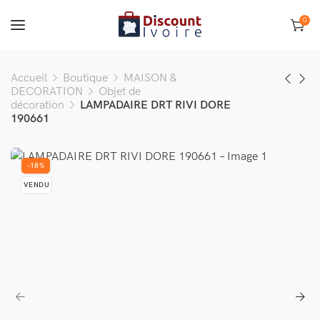
0
Accueil
Boutique
MAISON &
DECORATION
Objet de
décoration
LAMPADAIRE DRT RIVI DORE
190661
-18%
VENDU