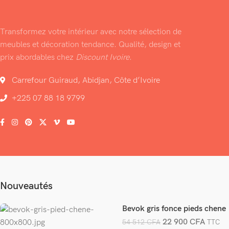
Transformez votre intérieur avec notre sélection de
meubles et décoration tendance. Qualité, design et
prix abordables chez
Discount Ivoire
.
Carrefour Guiraud, Abidjan, Côte d’Ivoire
+225 07 88 18 9799
Nouveautés
Bevok gris fonce pieds chene
22 900
CFA
54 512
CFA
TTC