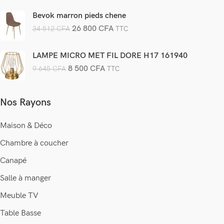
Bevok marron pieds chene
26 800
CFA
34 512
CFA
TTC
LAMPE MICRO MET FIL DORE H17 161940
8 500
CFA
9 645
CFA
TTC
Nos Rayons
Maison & Déco
Chambre à coucher
Canapé
Salle à manger
Meuble TV
Table Basse