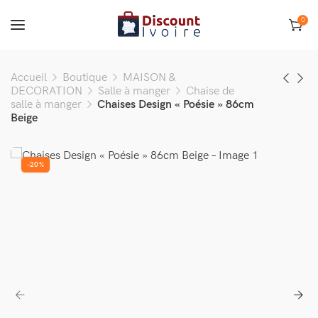
0
Accueil
Boutique
MAISON &
DECORATION
Salle à manger
Chaise de
salle à manger
Chaises Design « Poésie » 86cm
Beige
-20%