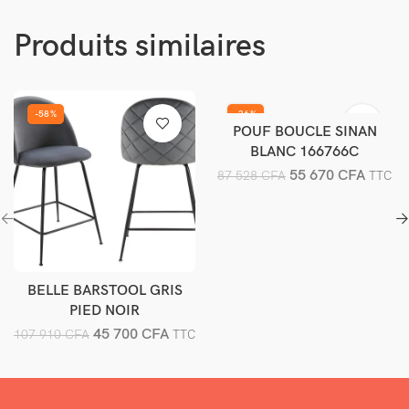
Produits similaires
-58%
-36%
POUF BOUCLE SINAN
Ajouter au panier
BLANC 166766C
55 670
CFA
87 528
CFA
TTC
BELLE BARSTOOL GRIS
Ajouter au panier
PIED NOIR
45 700
CFA
107 910
CFA
TTC