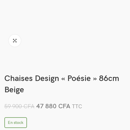
Chaises Design « Poésie » 86cm
Beige
47 880
CFA
59 900
CFA
TTC
En stock