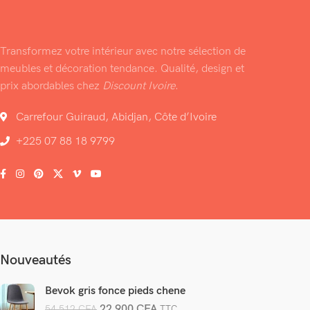
Transformez votre intérieur avec notre sélection de
meubles et décoration tendance. Qualité, design et
prix abordables chez
Discount Ivoire
.
Carrefour Guiraud, Abidjan, Côte d’Ivoire
+225 07 88 18 9799
Nouveautés
Bevok gris fonce pieds chene
22 900
CFA
54 512
CFA
TTC