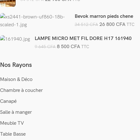
Bevok marron pieds chene
26 800
CFA
34 512
CFA
TTC
LAMPE MICRO MET FIL DORE H17 161940
8 500
CFA
9 645
CFA
TTC
Nos Rayons
Maison & Déco
Chambre à coucher
Canapé
Salle à manger
Meuble TV
Table Basse