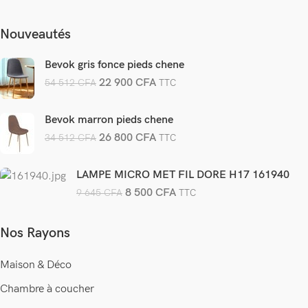
Nouveautés
Bevok gris fonce pieds chene
22 900
CFA
54 512
CFA
TTC
Bevok marron pieds chene
26 800
CFA
34 512
CFA
TTC
LAMPE MICRO MET FIL DORE H17 161940
8 500
CFA
9 645
CFA
TTC
Nos Rayons
Maison & Déco
Chambre à coucher