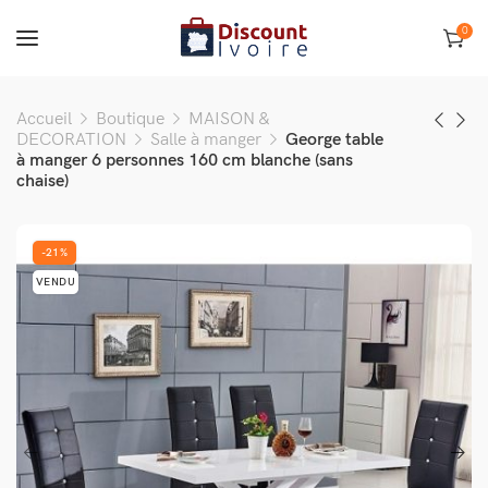
0
Accueil
Boutique
MAISON &
DECORATION
Salle à manger
George table
à manger 6 personnes 160 cm blanche (sans
chaise)
-21%
VENDU