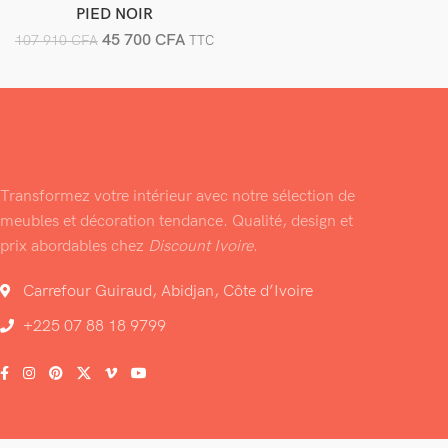
PIED NOIR
45 700
CFA
107 910
CFA
TTC
Transformez votre intérieur avec notre sélection de
meubles et décoration tendance. Qualité, design et
prix abordables chez
Discount Ivoire
.
Carrefour Guiraud, Abidjan, Côte d’Ivoire
+225 07 88 18 9799