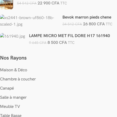
22 900
CFA
54 512
CFA
TTC
Bevok marron pieds chene
26 800
CFA
34 512
CFA
TTC
LAMPE MICRO MET FIL DORE H17 161940
8 500
CFA
9 645
CFA
TTC
Nos Rayons
Maison & Déco
Chambre à coucher
Canapé
Salle à manger
Meuble TV
Table Basse