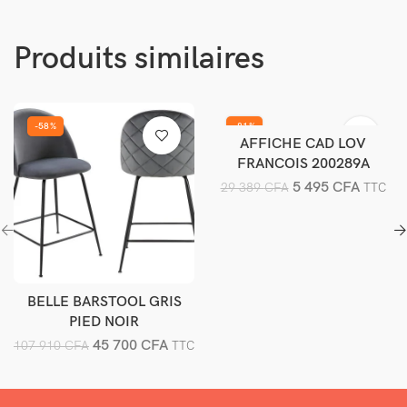
Produits similaires
-58%
-81%
AFFICHE CAD LOV
Ajouter au panier
FRANCOIS 200289A
5 495
CFA
29 389
CFA
TTC
BELLE BARSTOOL GRIS
Ajouter au panier
PIED NOIR
45 700
CFA
107 910
CFA
TTC