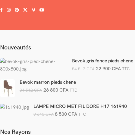
Nouveautés
Bevok gris fonce pieds chene
22 900
CFA
54 512
CFA
TTC
Bevok marron pieds chene
26 800
CFA
34 512
CFA
TTC
LAMPE MICRO MET FIL DORE H17 161940
8 500
CFA
9 645
CFA
TTC
Nos Rayons