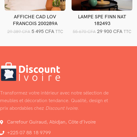
AFFICHE CAD LOV
LAMPE SPE FINN NAT
Ajouter au panier
Ajouter au panier
FRANCOIS 200289A
182493
5 495
CFA
29 900
CFA
29 389
CFA
55 670
CFA
TTC
TTC
Transformez votre intérieur avec notre sélection de
meubles et décoration tendance. Qualité, design et
prix abordables chez
Discount Ivoire
.
Carrefour Guiraud, Abidjan, Côte d’Ivoire
+225 07 88 18 9799