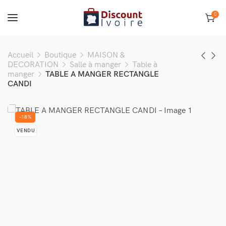
0
Accueil
Boutique
MAISON &
DECORATION
Salle à manger
Table à
manger
TABLE A MANGER RECTANGLE
CANDI
-18%
VENDU