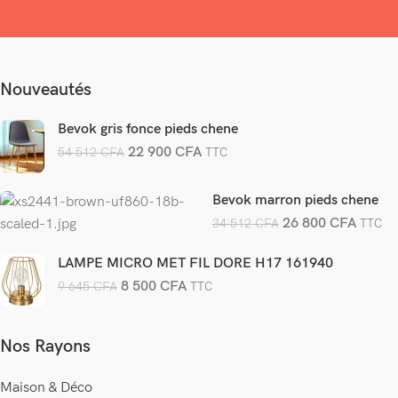
Nouveautés
Bevok gris fonce pieds chene
22 900
CFA
54 512
CFA
TTC
Bevok marron pieds chene
26 800
CFA
34 512
CFA
TTC
LAMPE MICRO MET FIL DORE H17 161940
8 500
CFA
9 645
CFA
TTC
Nos Rayons
Maison & Déco