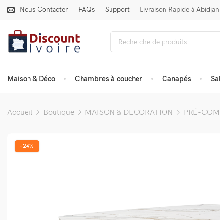
Nous Contacter
FAQs
Support
Livraison Rapide à Abidjan
Maison & Déco
Chambres à coucher
Canapés
Sa
Accueil
Boutique
MAISON & DECORATION
PRÉ-CO
-24%