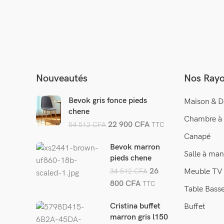
Nouveautés
Nos Ray
Bevok gris fonce pieds
Maison & D
chene
Chambre à
22 900
CFA
54 512
CFA
TTC
Canapé
Bevok marron
Salle à man
pieds chene
26
34 512
CFA
Meuble TV
800
CFA
TTC
Table Bass
Cristina buffet
Buffet
marron gris l150