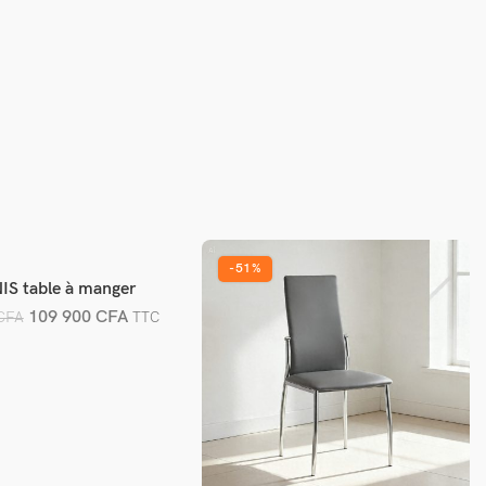
-51%
S table à manger
jouter au panier
109 900
CFA
CFA
TTC