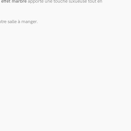
n effet marbre
apporte une touche luxueuse tout en
tre salle à manger.