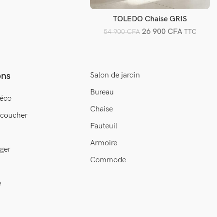
TOLEDO Chaise GRIS
Ajouter au panier
26 900
CFA
54 900
CFA
TTC
ons
Salon de jardin
Bureau
éco
Chaise
 coucher
Fauteuil
Armoire
ger
Commode
e