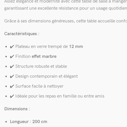
Alliez élégance et modernité avec cette table de salle à manger
garantissant une excellente résistance pour un usage quotidien
Grâce à ses dimensions généreuses, cette table accueille confo
Caractéristiques :
✔️ Plateau en verre trempé de
12 mm
✔️ Finition
effet marbre
✔️ Structure robuste et stable
✔️ Design contemporain et élégant
✔️ Surface facile à nettoyer
✔️ Idéale pour les repas en famille ou entre amis
Dimensions :
Longueur : 200 cm