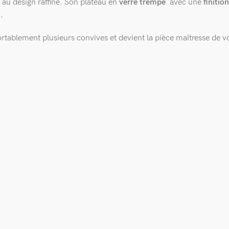
 au design raffiné. Son plateau en
verre trempé
avec une
finitio
.
rtablement plusieurs convives et devient la pièce maîtresse de vo