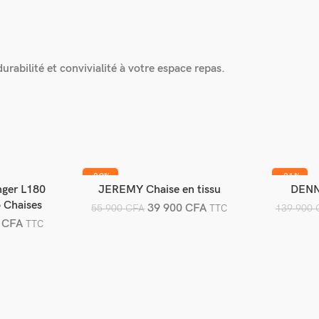
rabilité et convivialité à votre espace repas.
-29%
-21%
nger L180
JEREMY Chaise en tissu
DENNI
er
Ajouter au panier
A
6 Chaises
39 900
CFA
55 900
CFA
139 900
TTC
0
CFA
TTC