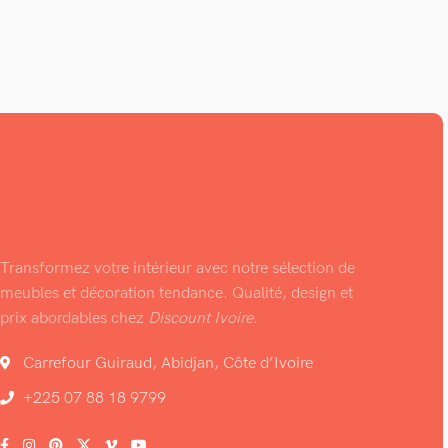
Transformez votre intérieur avec notre sélection de
meubles et décoration tendance. Qualité, design et
prix abordables chez
Discount Ivoire
.
Carrefour Guiraud, Abidjan, Côte d’Ivoire
+225 07 88 18 9799