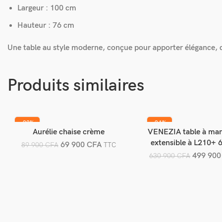
Largeur : 100 cm
Hauteur : 76 cm
Une table au style moderne, conçue pour apporter élégance, du
Produits similaires
-22%
-21%
Aurélie chaise crème
VENEZIA table à ma
Ajouter au panier
Ajouter au pani
extensible à L210+ 
69 900
CFA
89 900
CFA
TTC
499 90
630 900
CFA