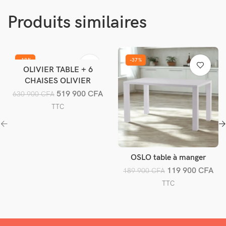
Produits similaires
-18%
-37%
OLIVIER TABLE + 6
Ajouter au panier
CHAISES OLIVIER
519 900
CFA
630 900
CFA
TTC
OSLO table à manger
Ajouter au panier
119 900
CFA
189 900
CFA
TTC