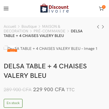
0
Accueil
Boutique
MAISON &
DECORATION
PRÉ-COMMANDE
DELSA
TABLE + 4 CHAISES VALERY BLEU
-21%
DELSA TABLE + 4 CHAISES
VALERY BLEU
229 900
CFA
289 900
CFA
TTC
En stock