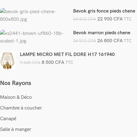
Bevok gris fonce pieds chene
22 900
CFA
54 512
CFA
TTC
Bevok marron pieds chene
26 800
CFA
34 512
CFA
TTC
LAMPE MICRO MET FIL DORE H17 161940
8 500
CFA
9 645
CFA
TTC
Nos Rayons
Maison & Déco
Chambre à coucher
Canapé
Salle à manger