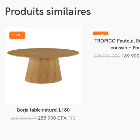
Produits similaires
-7%
-17%
TROPICO Fauteuil Re
Ajouter au pani
coussin + Po
169 90
205 900
CFA
Borja table naturel L180
Ajouter au panier
285 900
CFA
305 900
CFA
TTC