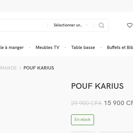
Sélectionner une catégorie
lle à manger
Meubles TV
Table basse
Buffets et Bi
MMANDE
POUF KARIUS
POUF KARIUS
15 900
C
29 900
CFA
En stock