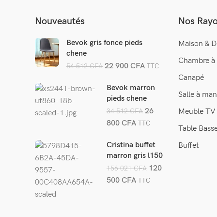
Nouveautés
Nos Ray
Bevok gris fonce pieds
Maison & D
chene
Chambre à
22 900
CFA
54 512
CFA
TTC
Canapé
Bevok marron
Salle à man
pieds chene
26
34 512
CFA
Meuble TV
800
CFA
TTC
Table Bass
Cristina buffet
Buffet
marron gris l150
cm
120
156 021
CFA
500
CFA
TTC