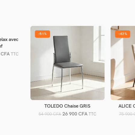
-51%
-42%
lax avec
er
uf
0
CFA
TTC
TOLEDO Chaise GRIS
ALICE C
Ajouter au panier
A
26 900
CFA
54 900
CFA
75 900
TTC