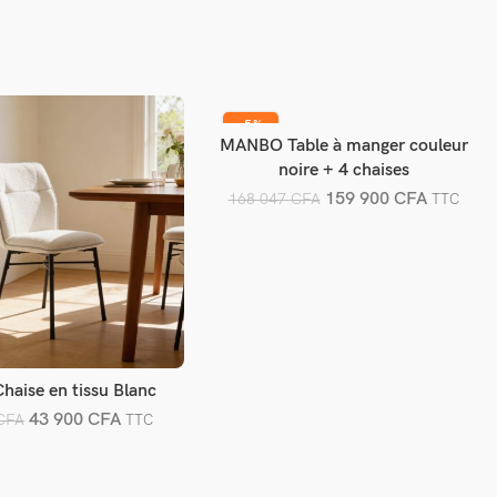
-5%
MANBO Table à manger couleur
Ajouter au panier
noire + 4 chaises
159 900
CFA
168 047
CFA
TTC
haise en tissu Blanc
jouter au panier
43 900
CFA
CFA
TTC