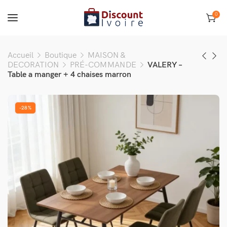
0
Accueil
Boutique
MAISON &
DECORATION
PRÉ-COMMANDE
VALERY –
Table a manger + 4 chaises marron
-28%