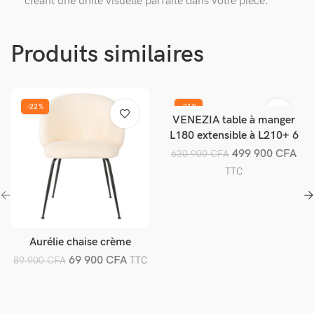
créant une unité visuelle parfaite dans votre pièce.
Produits similaires
-22%
-21%
VENEZIA table à manger
Ajouter au panier
L180 extensible à L210+ 6
Chaises
499 900
CFA
630 900
CFA
TTC
Aurélie chaise crème
Ajouter au panier
69 900
CFA
89 900
CFA
TTC