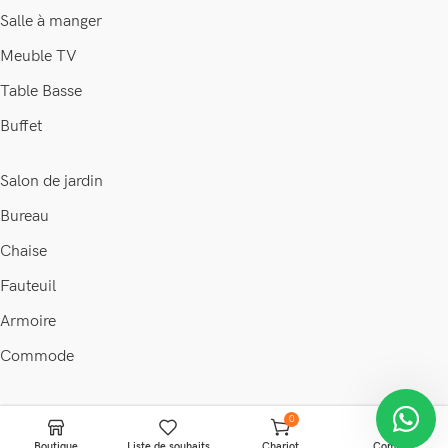
Salle à manger
Meuble TV
Table Basse
Buffet
Salon de jardin
Bureau
Chaise
Fauteuil
Armoire
Commode
© 2026 • Maison & déco •
Discount Ivoire
.
0
Boutique
Liste de souhaits
Chariot
Compte