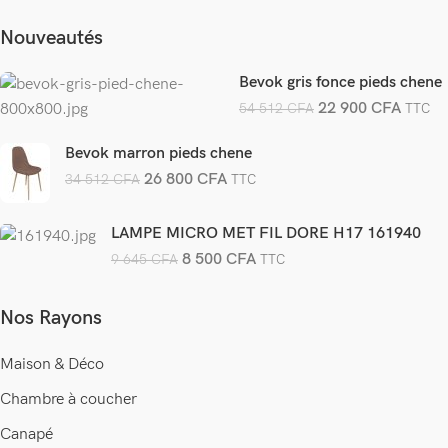
Nouveautés
Bevok gris fonce pieds chene
22 900
CFA
54 512
CFA
TTC
Bevok marron pieds chene
26 800
CFA
34 512
CFA
TTC
LAMPE MICRO MET FIL DORE H17 161940
8 500
CFA
9 645
CFA
TTC
Nos Rayons
Maison & Déco
Chambre à coucher
Canapé