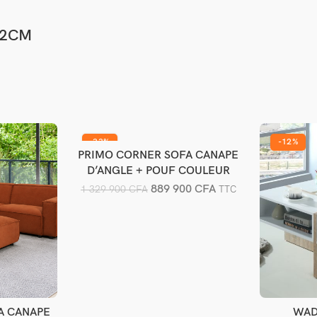
92CM
-33%
-12%
PRIMO CORNER SOFA CANAPE
Ajouter au panier
D’ANGLE + POUF COULEUR
TAUPE
889 900
CFA
1 329 900
CFA
TTC
A CANAPE
WAD
er
A