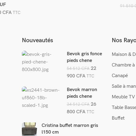
OUF
91 510
0
CFA
TTC
Nouveautés
Nos Ray
Bevok gris fonce
Maison & D
pieds chene
Chambre à
22
54 512
CFA
Canapé
900
CFA
TTC
Salle à man
Bevok marron
pieds chene
Meuble TV
26
34 512
CFA
Table Bass
800
CFA
TTC
Buffet
Cristina buffet marron gris
l150 cm