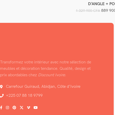
D’ANGLE + P
889 90
1 329 900
CFA
Transformez votre intérieur avec notre sélection de
meubles et décoration tendance. Qualité, design et
prix abordables chez
Discount Ivoire
.
Carrefour Guiraud, Abidjan, Côte d’Ivoire
+225 07 88 18 9799