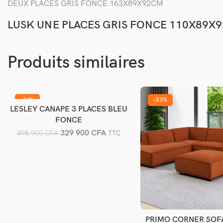
DEUX PLACES GRIS FONCE 163X89X92CM
LUSK UNE PLACES GRIS FONCE 110X89X
Produits similaires
-34%
-33%
LESLEY CANAPE 3 PLACES BLEU
Ajouter au panier
FONCE
329 900
CFA
498 900
CFA
TTC
PRIMO CORNER SOF
Ajouter au pani