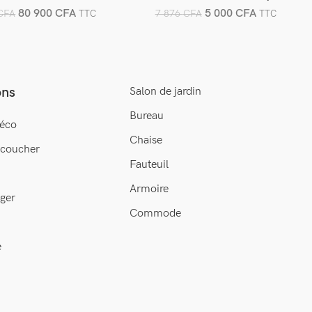
80 900
CFA
5 000
CFA
CFA
7 876
CFA
TTC
TTC
ons
Salon de jardin
Bureau
éco
Chaise
 coucher
Fauteuil
Armoire
ger
Commode
e