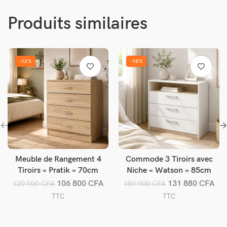
Produits similaires
-12%
-18%
Meuble de Rangement 4
Commode 3 Tiroirs avec
Ajouter au panier
Ajouter au panier
Tiroirs « Pratik » 70cm
Niche « Watson » 85cm
Chêne Clair
Blanc
106 800
CFA
131 880
CFA
120 900
CFA
159 900
CFA
TTC
TTC