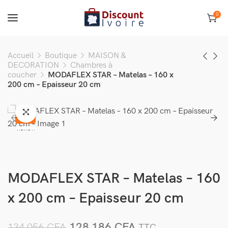
0
Accueil
Boutique
MAISON &
DECORATION
Chambres à
coucher
MODAFLEX STAR – Matelas – 160 x
200 cm – Epaisseur 20 cm
-4%
VENDU
MODAFLEX STAR – Matelas – 160
x 200 cm – Epaisseur 20 cm
128 186
CFA
134 056
CFA
TTC