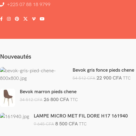
+225 07 88 18 9799
Nouveautés
Bevok gris fonce pieds chene
22 900
CFA
54 512
CFA
TTC
Bevok marron pieds chene
26 800
CFA
34 512
CFA
TTC
LAMPE MICRO MET FIL DORE H17 161940
8 500
CFA
9 645
CFA
TTC