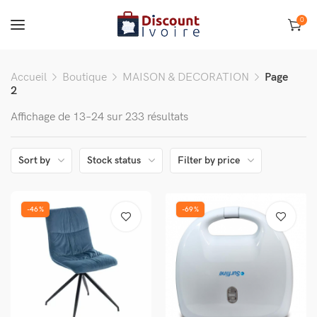
0
Accueil
Boutique
MAISON & DECORATION
Page
2
Affichage de 13–24 sur 233 résultats
Sort by
Stock status
Filter by price
-46%
-69%