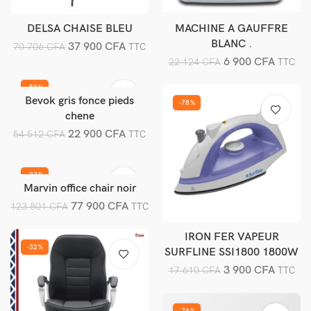
DELSA CHAISE BLEU
MACHINE A GAUFFRE
Ajouter au panier
Ajouter au panier
BLANC .
37 900
CFA
70 706
CFA
TTC
CROQUE/GAUFFRE
6 900
CFA
22 124
CFA
TTC
SURFLINE SSW4 750W
-58%
PLAQUES AMOV
Bevok gris fonce pieds
Ajouter au panier
-78%
chene
22 900
CFA
54 512
CFA
TTC
-37%
Marvin office chair noir
Ajouter au panier
77 900
CFA
123 801
CFA
TTC
IRON FER VAPEUR
Ajouter au panier
-32%
SURFLINE SSI1800 1800W
BLEU
3 900
CFA
17 610
CFA
TTC