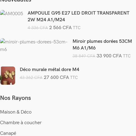
AMPOULE G95 E27 LED DROIT TRANSPARENT
2W M24 A1/M24
2 566
CFA
4 336
CFA
TTC
Miroir plumes dorées 53CM
M6 A1/M6
33 900
CFA
38 849
CFA
TTC
Déco murale métal dore M4
27 600
CFA
43 362
CFA
TTC
Nos Rayons
Maison & Déco
Chambre à coucher
Canapé