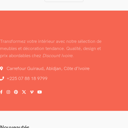
Transformez votre intérieur avec notre sélection de
meubles et décoration tendance. Qualité, design et
prix abordables chez
Discount Ivoire
.
Carrefour Guiraud, Abidjan, Côte d’Ivoire
+225 07 88 18 9799
Nouveautés