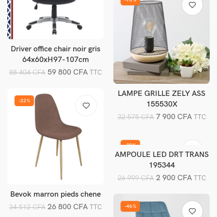
-76%
Driver office chair noir gris
Ajouter au panier
64x60xH97-107cm
59 800
CFA
88 404
CFA
TTC
LAMPE GRILLE ZELY ASS
Ajouter au panier
-22%
155530X
7 900
CFA
32 575
CFA
TTC
-89%
AMPOULE LED DRT TRANS
Ajouter au panier
195344
2 900
CFA
26 999
CFA
TTC
Bevok marron pieds chene
Ajouter au panier
26 800
CFA
34 512
CFA
TTC
-46%