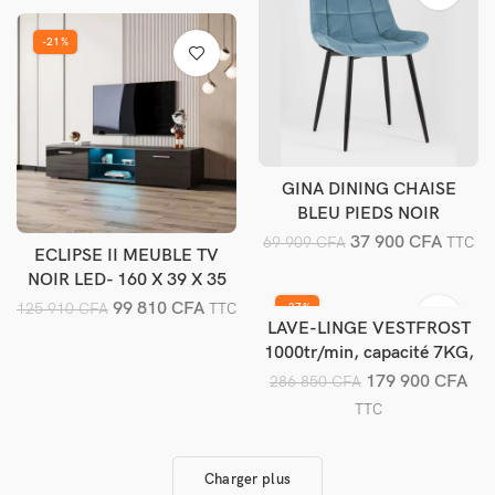
-21%
GINA DINING CHAISE
Ajouter au panier
BLEU PIEDS NOIR
37 900
CFA
69 909
CFA
TTC
ECLIPSE II MEUBLE TV
Ajouter au panier
NOIR LED- 160 X 39 X 35
CM
99 810
CFA
125 910
CFA
TTC
-37%
LAVE-LINGE VESTFROST
Ajouter au panier
1000tr/min, capacité 7KG,
A+++
179 900
CFA
286 850
CFA
TTC
Charger plus