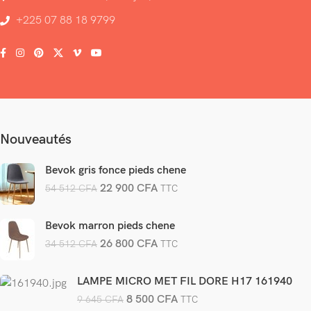
+225 07 88 18 9799
Nouveautés
Bevok gris fonce pieds chene
22 900
CFA
54 512
CFA
TTC
Bevok marron pieds chene
26 800
CFA
34 512
CFA
TTC
LAMPE MICRO MET FIL DORE H17 161940
8 500
CFA
9 645
CFA
TTC