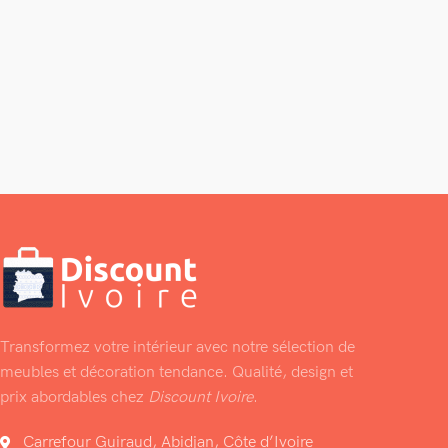
Transformez votre intérieur avec notre sélection de
meubles et décoration tendance. Qualité, design et
prix abordables chez
Discount Ivoire
.
Carrefour Guiraud, Abidjan, Côte d’Ivoire