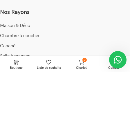
Nos Rayons
Maison & Déco
Chambre à coucher
Canapé
Salle à manger
0
Meuble TV
Boutique
Liste de souhaits
Chariot
Compte
Table Basse
Buffet
Salon de jardin
Bureau
Chaise