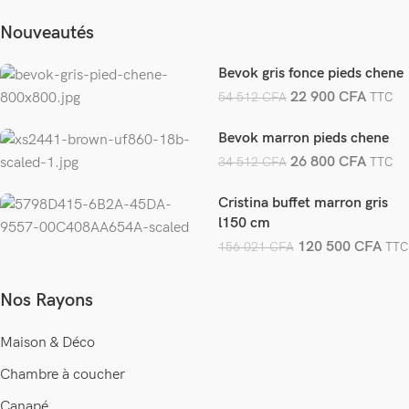
Nouveautés
Bevok gris fonce pieds chene
22 900
CFA
54 512
CFA
TTC
Bevok marron pieds chene
26 800
CFA
34 512
CFA
TTC
Cristina buffet marron gris
l150 cm
120 500
CFA
156 021
CFA
TTC
Nos Rayons
Maison & Déco
Chambre à coucher
Canapé