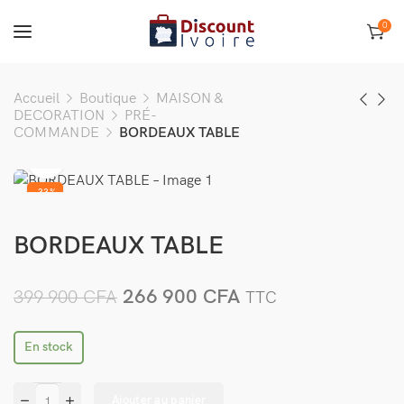
0
Accueil
Boutique
MAISON &
DECORATION
PRÉ-
COMMANDE
BORDEAUX TABLE
-33%
BORDEAUX TABLE
266 900
CFA
399 900
CFA
TTC
En stock
Ajouter au panier