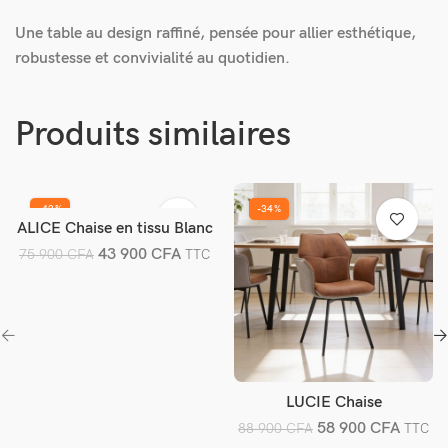
Une table au design raffiné, pensée pour allier esthétique,
robustesse et convivialité au quotidien.
Produits similaires
-42%
-34%
ALICE Chaise en tissu Blanc
Ajouter au panier
43 900
CFA
75 900
CFA
TTC
LUCIE Chaise
Ajouter au panier
58 900
CFA
88 900
CFA
TTC