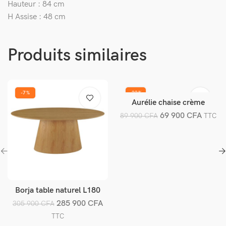
Hauteur : 84 cm
H Assise : 48 cm
Produits similaires
-7%
-22%
Aurélie chaise crème
Ajouter au panier
69 900
CFA
89 900
CFA
TTC
Borja table naturel L180
Ajouter au panier
285 900
CFA
305 900
CFA
TTC