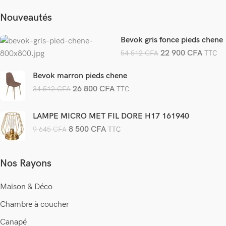
Nouveautés
Bevok gris fonce pieds chene
22 900
CFA
54 512
CFA
TTC
Bevok marron pieds chene
26 800
CFA
34 512
CFA
TTC
LAMPE MICRO MET FIL DORE H17 161940
8 500
CFA
9 645
CFA
TTC
Nos Rayons
Maison & Déco
Chambre à coucher
Canapé