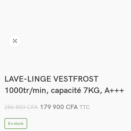
LAVE-LINGE VESTFROST
1000tr/min, capacité 7KG, A+++
179 900
CFA
286 850
CFA
TTC
En stock