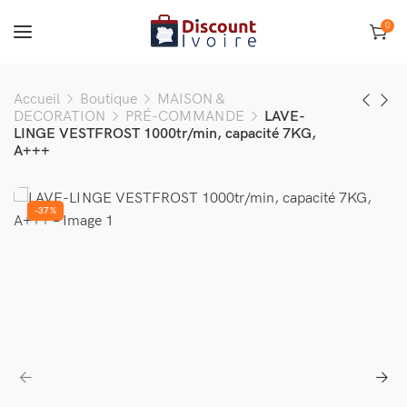
0
Accueil
Boutique
MAISON &
DECORATION
PRÉ-COMMANDE
LAVE-
LINGE VESTFROST 1000tr/min, capacité 7KG,
A+++
-37%