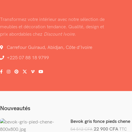
Transformez votre intérieur avec notre sélection de
meubles et décoration tendance. Qualité, design et
prix abordables chez
Discount Ivoire
.
Carrefour Guiraud, Abidjan, Côte d’Ivoire
+225 07 88 18 9799
Nouveautés
Bevok gris fonce pieds chene
22 900
CFA
54 512
CFA
TTC