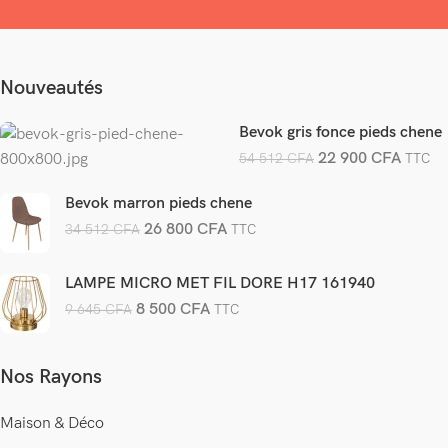
Nouveautés
Bevok gris fonce pieds chene
22 900
CFA
54 512
CFA
TTC
Bevok marron pieds chene
26 800
CFA
34 512
CFA
TTC
LAMPE MICRO MET FIL DORE H17 161940
8 500
CFA
9 645
CFA
TTC
Nos Rayons
Maison & Déco