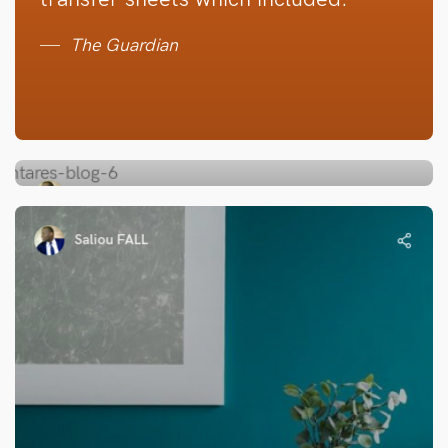
The Guardian
Saliou FALL
Saliou FALL
Outdoor
Antares at Maison & Paris